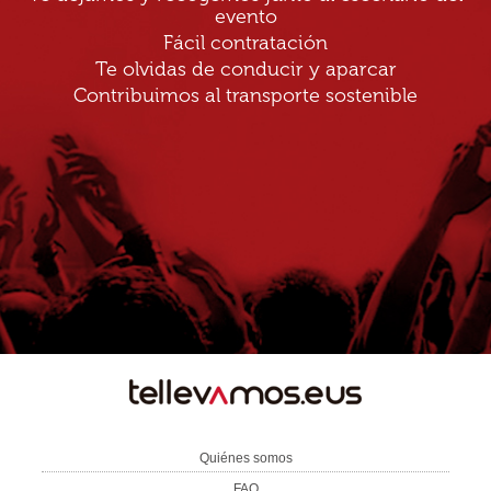
evento
Fácil contratación
Te olvidas de conducir y aparcar
Contribuimos al transporte sostenible
TE
LLEVAMOS
Quiénes somos
FAQ