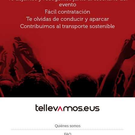
evento
Fácil contratación
Te olvidas de conducir y aparcar
Contribuimos al transporte sostenible
TE
LLEVAMOS
Quiénes somos
FAQ