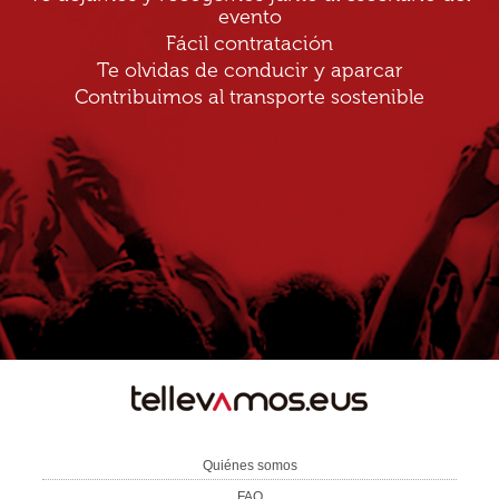
evento
Fácil contratación
Te olvidas de conducir y aparcar
Contribuimos al transporte sostenible
TE
LLEVAMOS
Quiénes somos
FAQ