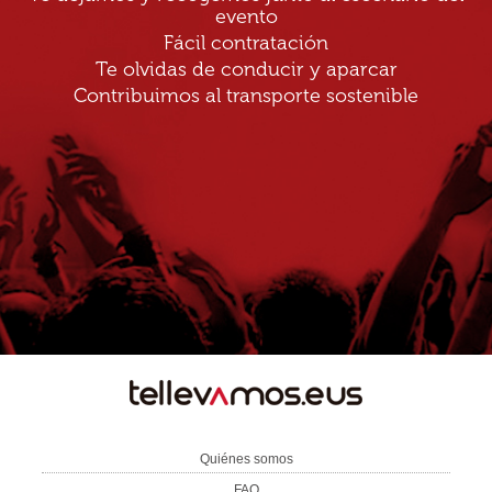
evento
Fácil contratación
Te olvidas de conducir y aparcar
Contribuimos al transporte sostenible
TE
LLEVAMOS
Quiénes somos
FAQ