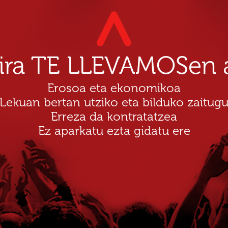
dira TE LLEVAMOSen a
Erosoa eta ekonomikoa
Lekuan bertan utziko eta bilduko zaitug
Erreza da kontratatzea
Ez aparkatu ezta gidatu ere