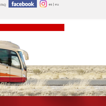
es
eu
FAQ