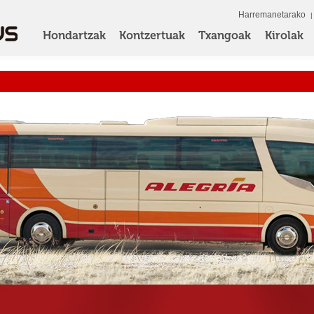
Harremanetarako
Hondartzak
Kontzertuak
Txangoak
Kirolak