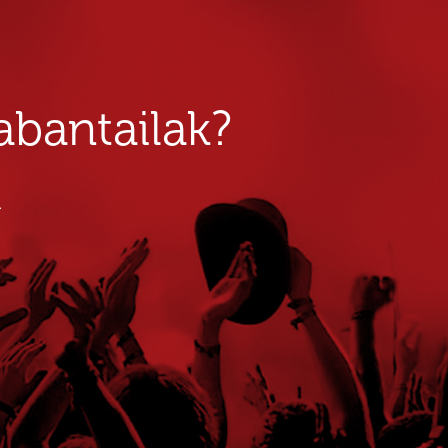
bantailak?
u