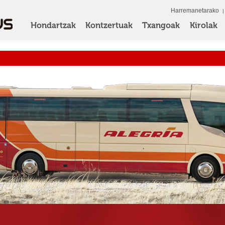
Harremanetarako
Hondartzak
Kontzertuak
Txangoak
Kirolak