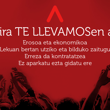
dira TE LLEVAMOSen a
Erosoa eta ekonomikoa
Lekuan bertan utziko eta bilduko zaitug
Erreza da kontratatzea
Ez aparkatu ezta gidatu ere