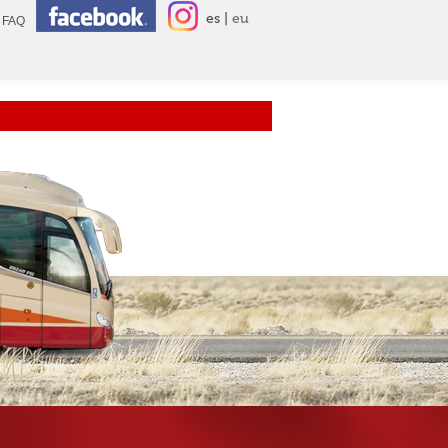
es
eu
FAQ