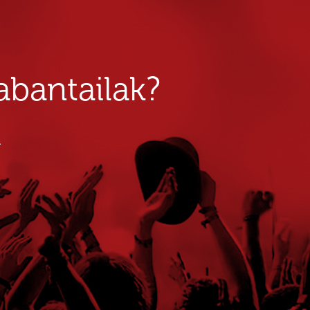
bantailak?
u