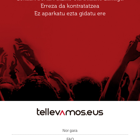
Erreza da kontratatzea
Ez aparkatu ezta gidatu ere
TE
LLEVAMOS
Nor gara
FAQ