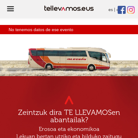
es
eu
No tenemos datos de ese evento
Zeintzuk dira TE LLEVAMOSen
abantailak?
Erosoa eta ekonomikoa
Lekuan bertan utziko eta bilduko zaitugu