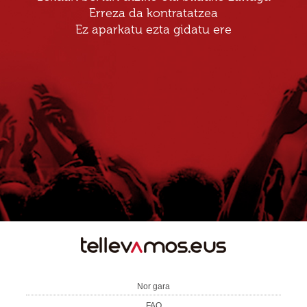
Erreza da kontratatzea
Ez aparkatu ezta gidatu ere
TE
LLEVAMOS
Nor gara
FAQ