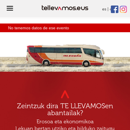
es
eu
No tenemos datos de ese evento
Zeintzuk dira TE LLEVAMOSen
abantailak?
Erosoa eta ekonomikoa
Lekuan bertan utziko eta bilduko zaitugu