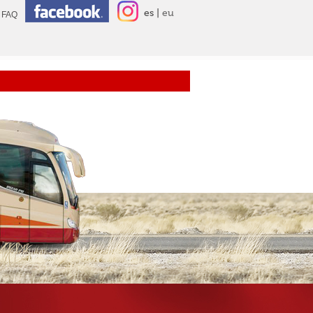
es
eu
FAQ