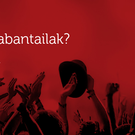
bantailak?
u