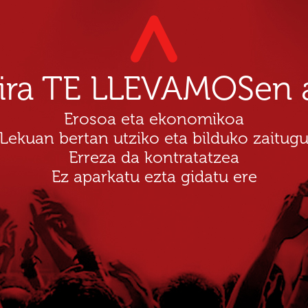
dira TE LLEVAMOSen a
Erosoa eta ekonomikoa
Lekuan bertan utziko eta bilduko zaitug
Erreza da kontratatzea
Ez aparkatu ezta gidatu ere