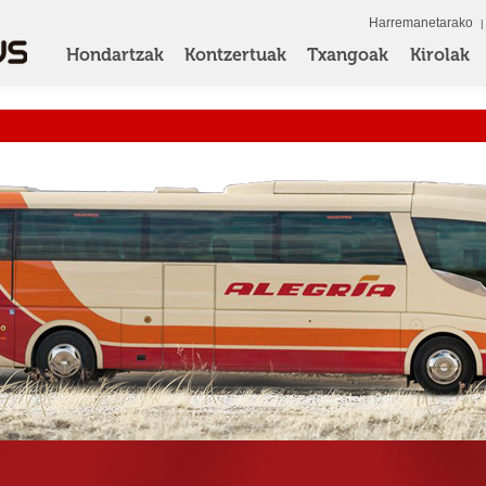
Harremanetarako
Hondartzak
Kontzertuak
Txangoak
Kirolak