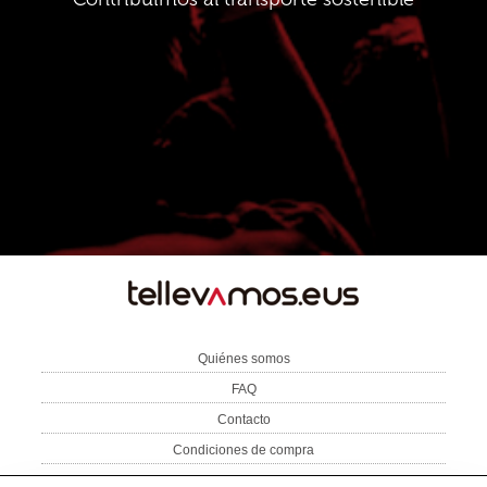
TE
LLEVAMOS
Quiénes somos
FAQ
Contacto
Condiciones de compra
Aviso Legal