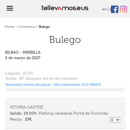
es
eu
Home
>
Conciertos
>
Bulego
Bulego
BILBAO - MIRIBILLA
6 de marzo de 2027
Llegada:
20
:00
Vuelta: 30
' después
del fin del concierto
Necesidad mínima de plazas - Más información: 615-398970
VITORIA-GASTEIZ
Salida:
19:00h
(Párking caravanas Portal de Foronda)
27€