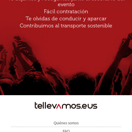
evento
Fácil contratación
Te olvidas de conducir y aparcar
Contribuimos al transporte sostenible
TE
LLEVAMOS
Quiénes somos
FAQ