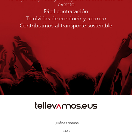
evento
Fácil contratación
Te olvidas de conducir y aparcar
Contribuimos al transporte sostenible
TE
LLEVAMOS
Quiénes somos
FAQ