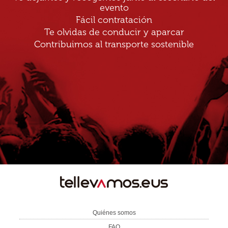
evento
Fácil contratación
Te olvidas de conducir y aparcar
Contribuimos al transporte sostenible
TE
LLEVAMOS
Quiénes somos
FAQ