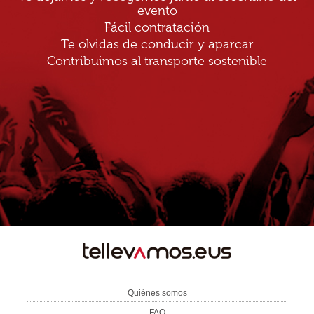
evento
Fácil contratación
Te olvidas de conducir y aparcar
Contribuimos al transporte sostenible
TE
LLEVAMOS
Quiénes somos
FAQ