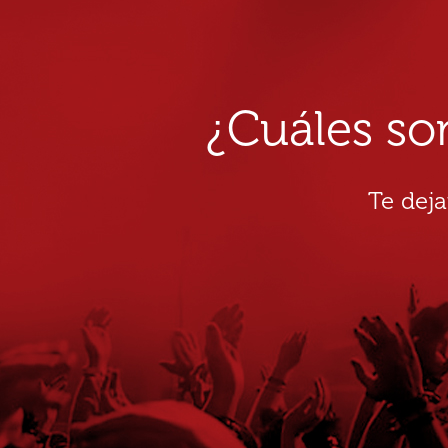
¿Cuáles so
Te dej