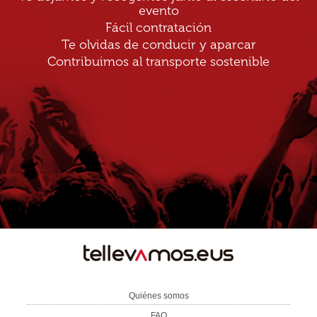
evento
Fácil contratación
Te olvidas de conducir y aparcar
Contribuimos al transporte sostenible
TE
LLEVAMOS
Quiénes somos
FAQ