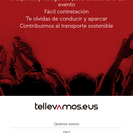
evento
Fácil contratación
Te olvidas de conducir y aparcar
Contribuimos al transporte sostenible
TE
LLEVAMOS
Quiénes somos
FAQ