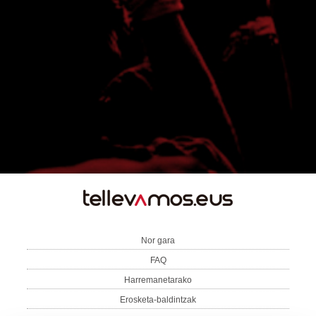
TE
LLEVAMOS
Nor gara
FAQ
Harremanetarako
Erosketa-baldintzak