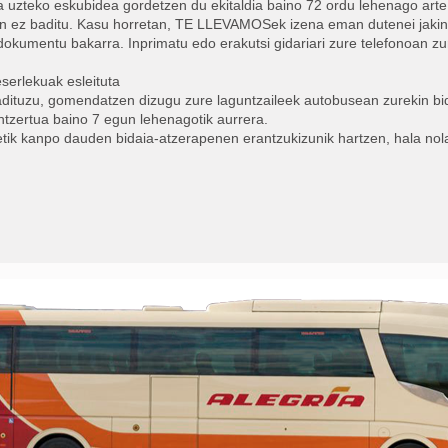
uzteko eskubidea gordetzen du ekitaldia baino 72 ordu lehenago arte,
n ez baditu. Kasu horretan, TE LLEVAMOSek izena eman dutenei jakinaraz
dokumentu bakarra. Inprimatu edo erakutsi gidariari zure telefonoan z
eserlekuak esleituta
adituzu, gomendatzen dizugu zure laguntzaileek autobusean zurekin bi
ontzertua baino 7 egun lehenagotik aurrera.
k kanpo dauden bidaia-atzerapenen erantzukizunik hartzen, hala nola 