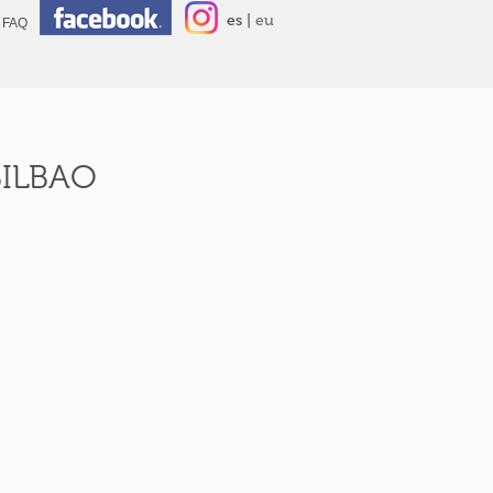
es
eu
FAQ
BILBAO