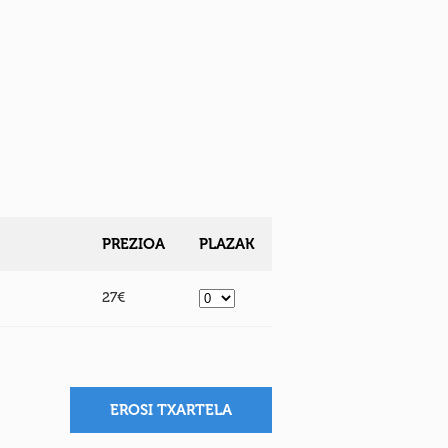
PREZIOA
PLAZAK
27€
EROSI TXARTELA