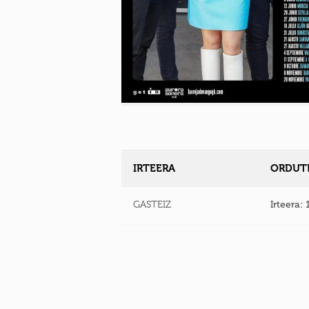
IRTEERA
ORDUTE
GASTEIZ
Irteera: