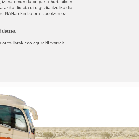
 izena eman duten parte-hartzaileen
iko die eta diru guztia itzuliko die.
ure NANarekin batera. Jasotzen ez
daiatzea.
auto-ilarak edo eguraldi txarrak