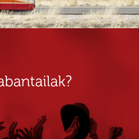
bantailak?
u