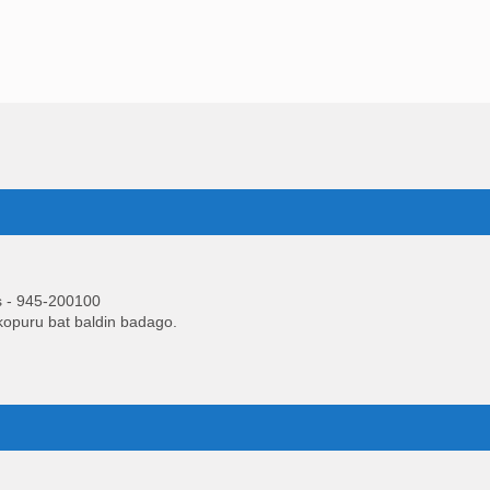
es - 945-200100
-kopuru bat baldin badago.