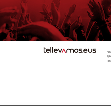
No
FA
TE
Ha
LLEVAMOS