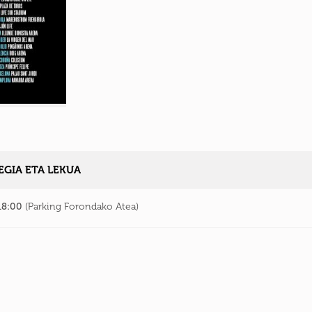
GIA ETA LEKUA
18:00
(Parking Forondako Atea)