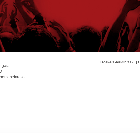
Erosketa-baldintzak
O
r gara
Q
rremanetarako