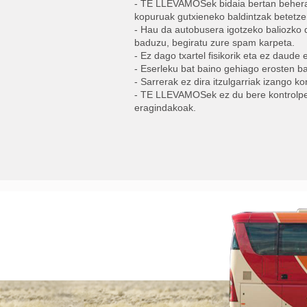
- TE LLEVAMOSek bidaia bertan behera 
kopuruak gutxieneko baldintzak betetze
- Hau da autobusera igotzeko baliozko 
baduzu, begiratu zure spam karpeta.
- Ez dago txartel fisikorik eta ez daude 
- Eserleku bat baino gehiago erosten b
- Sarrerak ez dira itzulgarriak izango k
- TE LLEVAMOSek ez du bere kontrolpeti
eragindakoak.