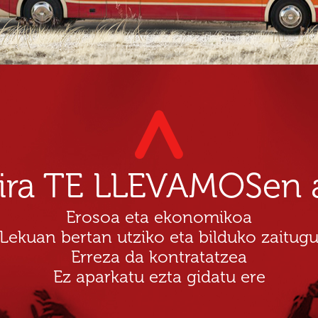
dira TE LLEVAMOSen a
Erosoa eta ekonomikoa
Lekuan bertan utziko eta bilduko zaitug
Erreza da kontratatzea
Ez aparkatu ezta gidatu ere