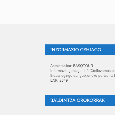
INFORMAZIO GEHIAGO
Antolatzailea: BASQTOUR
Informazio gehiago: info@tellevamos.
Bidaia egingo da, gutxieneko pertsona
ENK: 2349
BALDINTZA OROKORRAK