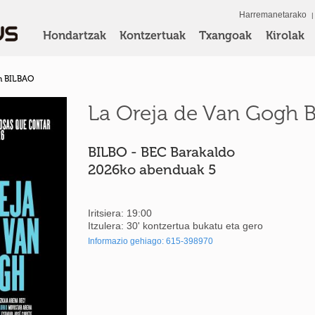
Harremanetarako
Hondartzak
Kontzertuak
Txangoak
Kirolak
h BILBAO
La Oreja de Van Gogh 
BILBO - BEC Barakaldo
2026ko abenduak 5
Iritsiera:
19:00
Itzulera:
30
' kontzertua bukatu eta gero
Informazio gehiago: 615-398970