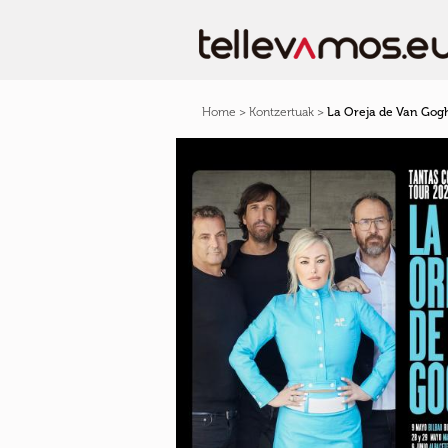
Home
>
Kontzertuak
>
La Oreja de Van Gog