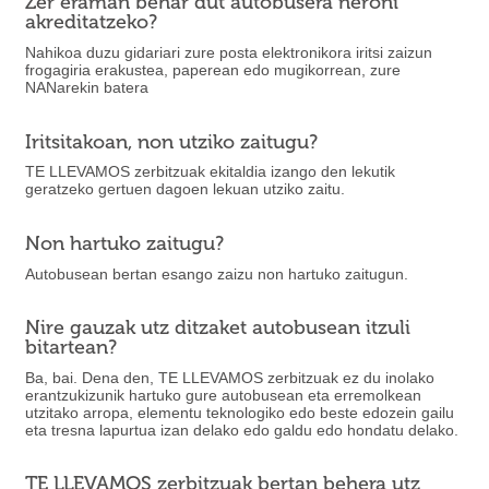
Zer eraman behar dut autobusera neroni
akreditatzeko?
Nahikoa duzu gidariari zure posta elektronikora iritsi zaizun
frogagiria erakustea, paperean edo mugikorrean, zure
NANarekin batera
Iritsitakoan, non utziko zaitugu?
TE LLEVAMOS zerbitzuak ekitaldia izango den lekutik
geratzeko gertuen dagoen lekuan utziko zaitu.
Non hartuko zaitugu?
Autobusean bertan esango zaizu non hartuko zaitugun.
Nire gauzak utz ditzaket autobusean itzuli
bitartean?
Ba, bai. Dena den, TE LLEVAMOS zerbitzuak ez du inolako
erantzukizunik hartuko gure autobusean eta erremolkean
utzitako arropa, elementu teknologiko edo beste edozein gailu
eta tresna lapurtua izan delako edo galdu edo hondatu delako.
TE LLEVAMOS zerbitzuak bertan behera utz