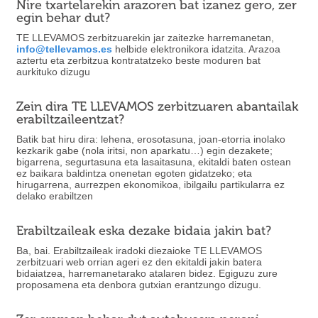
Nire txartelarekin arazoren bat izanez gero, zer
egin behar dut?
TE LLEVAMOS zerbitzuarekin jar zaitezke harremanetan,
info@tellevamos.es
helbide elektronikora idatzita. Arazoa
aztertu eta zerbitzua kontratatzeko beste moduren bat
aurkituko dizugu
Zein dira TE LLEVAMOS zerbitzuaren abantailak
erabiltzaileentzat?
Batik bat hiru dira: lehena, erosotasuna, joan-etorria inolako
kezkarik gabe (nola iritsi, non aparkatu…) egin dezakete;
bigarrena, segurtasuna eta lasaitasuna, ekitaldi baten ostean
ez baikara baldintza onenetan egoten gidatzeko; eta
hirugarrena, aurrezpen ekonomikoa, ibilgailu partikularra ez
delako erabiltzen
Erabiltzaileak eska dezake bidaia jakin bat?
Ba, bai. Erabiltzaileak iradoki diezaioke TE LLEVAMOS
zerbitzuari web orrian ageri ez den ekitaldi jakin batera
bidaiatzea, harremanetarako atalaren bidez. Egiguzu zure
proposamena eta denbora gutxian erantzungo dizugu.