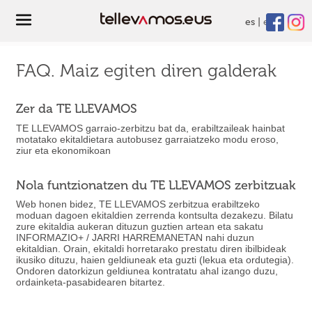
es
eu
FAQ. Maiz egiten diren galderak
Zer da TE LLEVAMOS
TE LLEVAMOS garraio-zerbitzu bat da, erabiltzaileak hainbat
motatako ekitaldietara autobusez garraiatzeko modu eroso,
ziur eta ekonomikoan
Nola funtzionatzen du TE LLEVAMOS zerbitzuak
Web honen bidez, TE LLEVAMOS zerbitzua erabiltzeko
moduan dagoen ekitaldien zerrenda kontsulta dezakezu. Bilatu
zure ekitaldia aukeran dituzun guztien artean eta sakatu
INFORMAZIO+ / JARRI HARREMANETAN nahi duzun
ekitaldian. Orain, ekitaldi horretarako prestatu diren ibilbideak
ikusiko dituzu, haien geldiuneak eta guzti (lekua eta ordutegia).
Ondoren datorkizun geldiunea kontratatu ahal izango duzu,
ordainketa-pasabidearen bitartez.