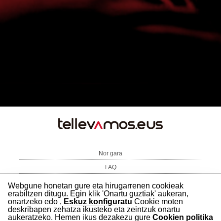
TE
LLEVAMOS
Nor gara
FAQ
Harremanetarako
Erosketa-baldintzak
Ohar legala