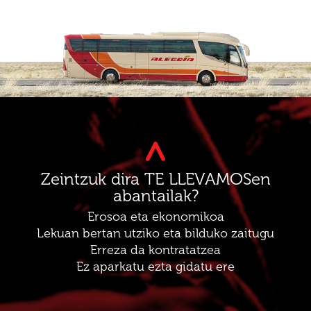
Zeintzuk dira TE LLEVAMOSen
abantailak?
Erosoa eta ekonomikoa
Lekuan bertan utziko eta bilduko zaitugu
Erreza da kontratatzea
Ez aparkatu ezta gidatu ere