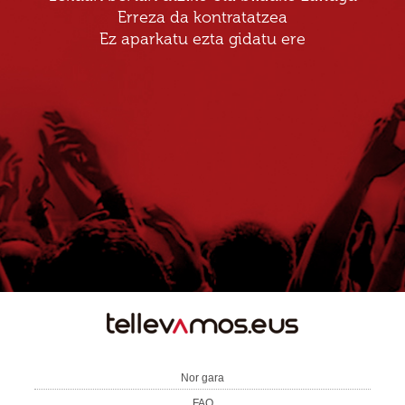
Erreza da kontratatzea
Ez aparkatu ezta gidatu ere
TE
LLEVAMOS
Nor gara
FAQ