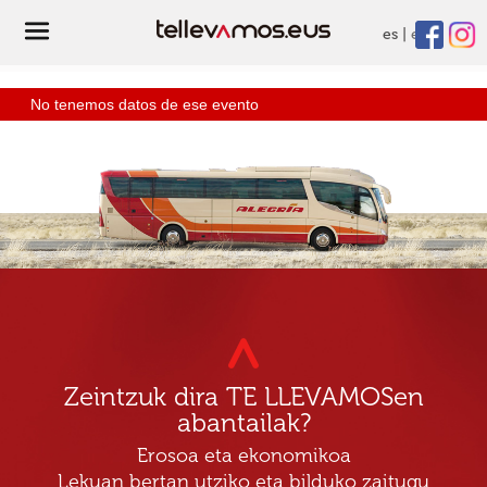
es
eu
No tenemos datos de ese evento
Zeintzuk dira TE LLEVAMOSen
abantailak?
Erosoa eta ekonomikoa
Lekuan bertan utziko eta bilduko zaitugu