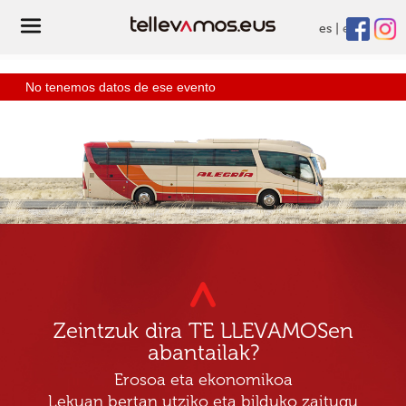
es
eu
No tenemos datos de ese evento
Zeintzuk dira TE LLEVAMOSen
abantailak?
Erosoa eta ekonomikoa
Lekuan bertan utziko eta bilduko zaitugu