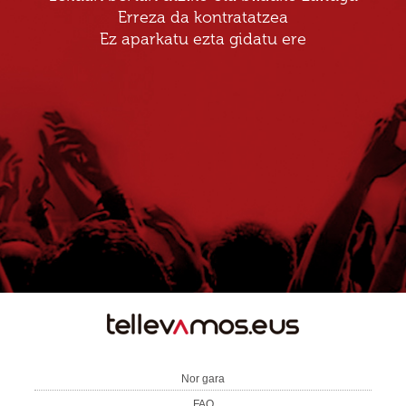
Erreza da kontratatzea
Ez aparkatu ezta gidatu ere
TE
LLEVAMOS
Nor gara
FAQ