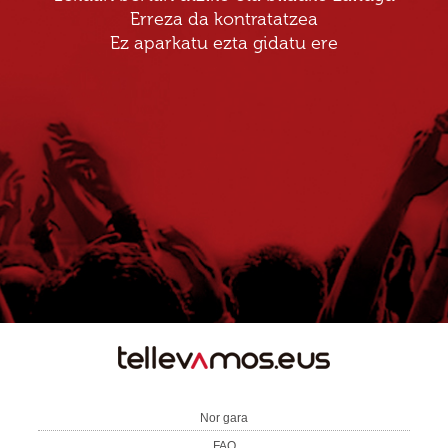
Erreza da kontratatzea
Ez aparkatu ezta gidatu ere
TE
LLEVAMOS
Nor gara
FAQ