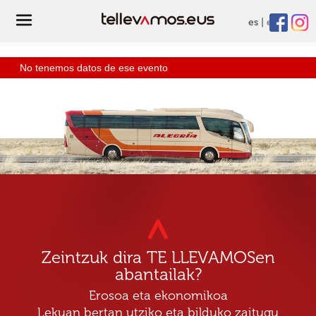
es
eu
No tenemos datos de ese evento
Zeintzuk dira TE LLEVAMOSen
abantailak?
Erosoa eta ekonomikoa
Lekuan bertan utziko eta bilduko zaitugu