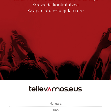
Erreza da kontratatzea
Ez aparkatu ezta gidatu ere
TE
LLEVAMOS
Nor gara
FAQ