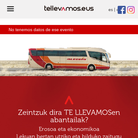
es
eu
No tenemos datos de ese evento
Zeintzuk dira TE LLEVAMOSen
abantailak?
Erosoa eta ekonomikoa
Lekuan bertan utziko eta bilduko zaitugu