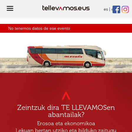
es
eu
No tenemos datos de ese evento
Zeintzuk dira TE LLEVAMOSen
abantailak?
Erosoa eta ekonomikoa
Lekuan bertan utziko eta bilduko zaitugu