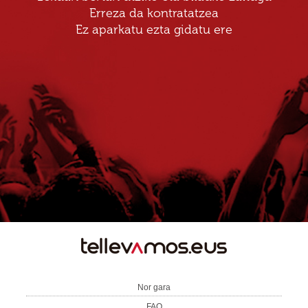
Erreza da kontratatzea
Ez aparkatu ezta gidatu ere
TE
LLEVAMOS
Nor gara
FAQ