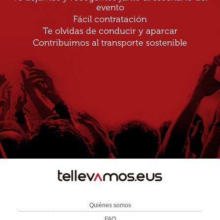
evento
Fácil contratación
Te olvidas de conducir y aparcar
Contribuimos al transporte sostenible
TE
LLEVAMOS
Quiénes somos
FAQ