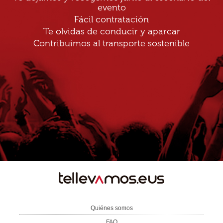
evento
Fácil contratación
Te olvidas de conducir y aparcar
Contribuimos al transporte sostenible
TE
LLEVAMOS
Quiénes somos
FAQ