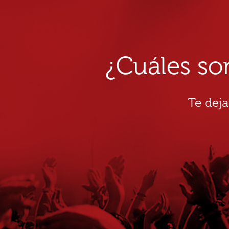
¿Cuáles so
Te dej