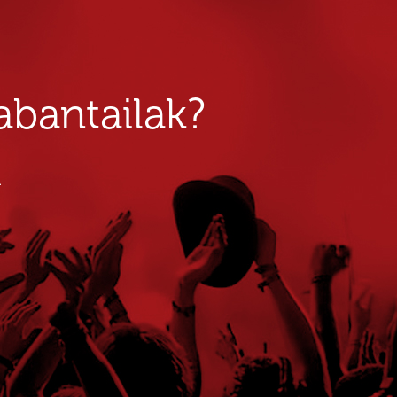
bantailak?
u