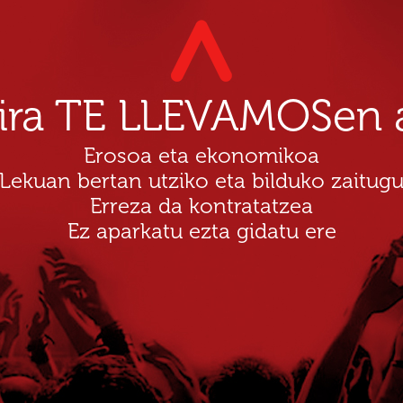
dira TE LLEVAMOSen a
Erosoa eta ekonomikoa
Lekuan bertan utziko eta bilduko zaitug
Erreza da kontratatzea
Ez aparkatu ezta gidatu ere