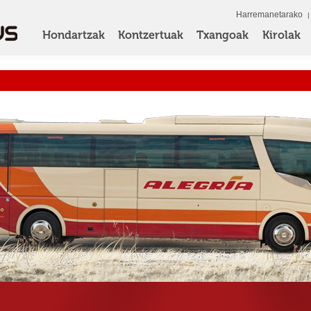
Harremanetarako
Hondartzak
Kontzertuak
Txangoak
Kirolak