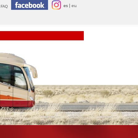
es
eu
FAQ