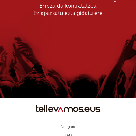
Erreza da kontratatzea
Ez aparkatu ezta gidatu ere
TE
LLEVAMOS
Nor gara
FAQ