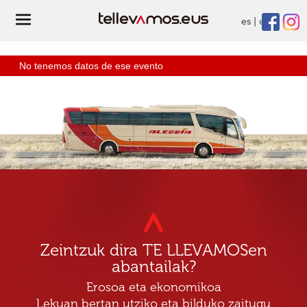
es
eu
No tenemos datos de ese evento
Zeintzuk dira TE LLEVAMOSen
abantailak?
Erosoa eta ekonomikoa
Lekuan bertan utziko eta bilduko zaitugu