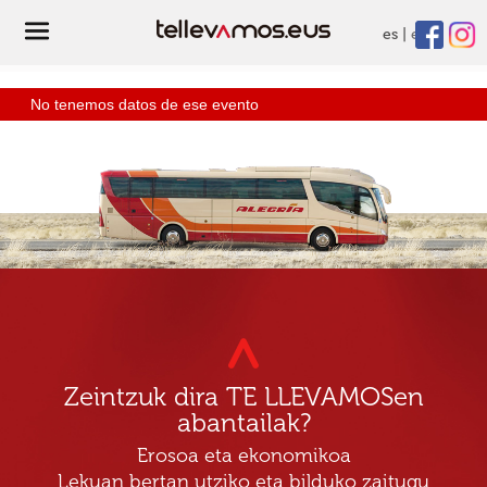
es
eu
No tenemos datos de ese evento
Zeintzuk dira TE LLEVAMOSen
abantailak?
Erosoa eta ekonomikoa
Lekuan bertan utziko eta bilduko zaitugu