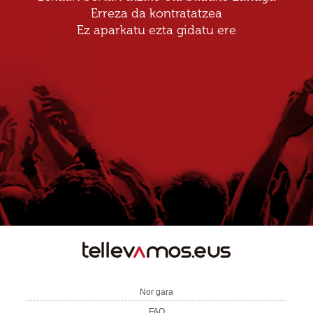
Erreza da kontratatzea
Ez aparkatu ezta gidatu ere
TE
LLEVAMOS
Nor gara
FAQ