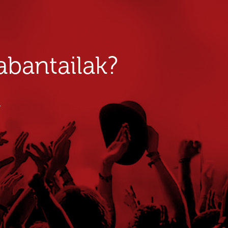
bantailak?
u