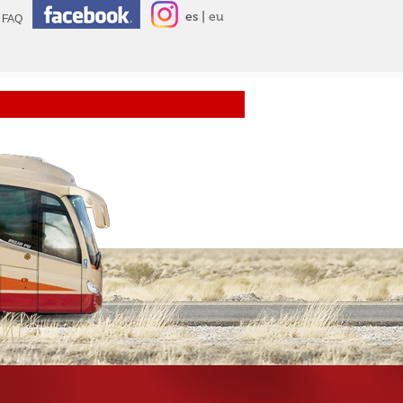
es
eu
FAQ