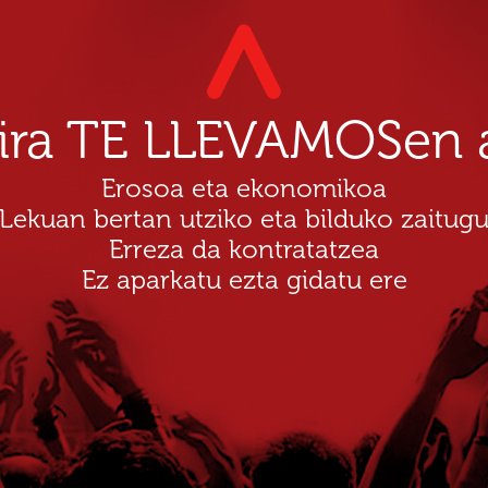
dira TE LLEVAMOSen a
Erosoa eta ekonomikoa
Lekuan bertan utziko eta bilduko zaitug
Erreza da kontratatzea
Ez aparkatu ezta gidatu ere