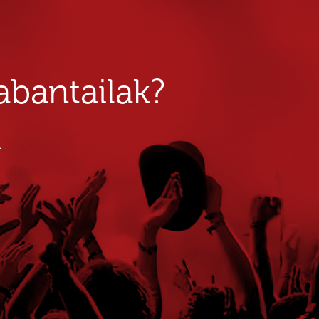
bantailak?
u