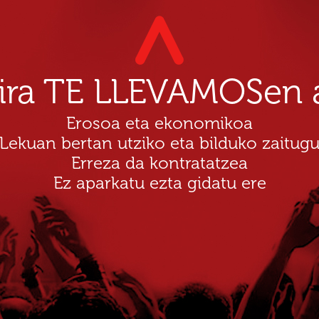
dira TE LLEVAMOSen a
Erosoa eta ekonomikoa
Lekuan bertan utziko eta bilduko zaitug
Erreza da kontratatzea
Ez aparkatu ezta gidatu ere