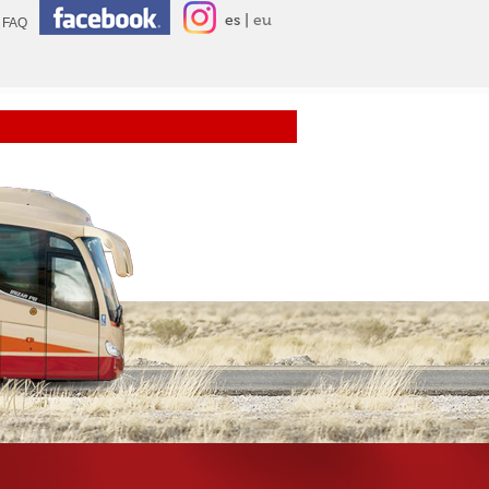
es
eu
FAQ