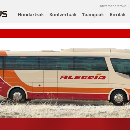
Harremanetarako
Hondartzak
Kontzertuak
Txangoak
Kirolak