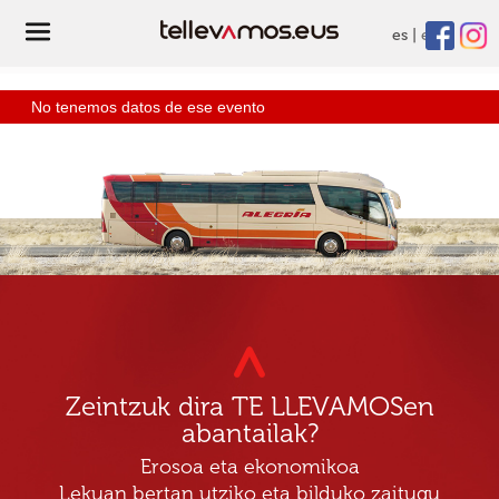
es
eu
No tenemos datos de ese evento
Zeintzuk dira TE LLEVAMOSen
abantailak?
Erosoa eta ekonomikoa
Lekuan bertan utziko eta bilduko zaitugu