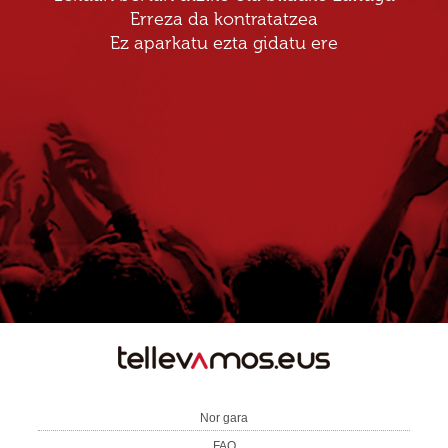
Erreza da kontratatzea
Ez aparkatu ezta gidatu ere
TE
LLEVAMOS
Nor gara
FAQ