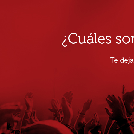
¿Cuáles so
Te dej