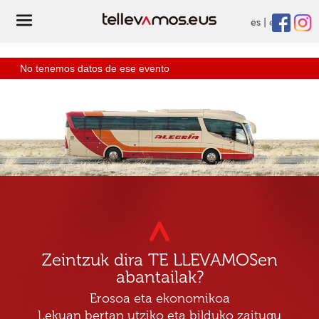
es
eu
No tenemos datos de ese evento
Zeintzuk dira TE LLEVAMOSen
abantailak?
Erosoa eta ekonomikoa
Lekuan bertan utziko eta bilduko zaitugu