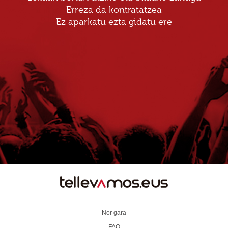
Erreza da kontratatzea
Ez aparkatu ezta gidatu ere
TE
LLEVAMOS
Nor gara
FAQ