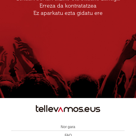
Erreza da kontratatzea
Ez aparkatu ezta gidatu ere
TE
LLEVAMOS
Nor gara
FAQ