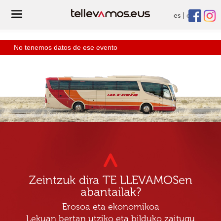
es
eu
No tenemos datos de ese evento
Zeintzuk dira TE LLEVAMOSen
abantailak?
Erosoa eta ekonomikoa
Lekuan bertan utziko eta bilduko zaitugu