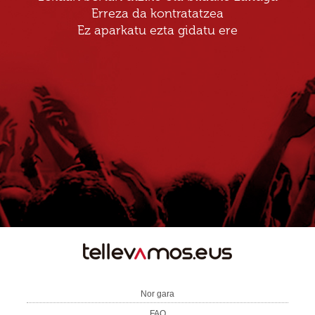
Erreza da kontratatzea
Ez aparkatu ezta gidatu ere
TE
LLEVAMOS
Nor gara
FAQ