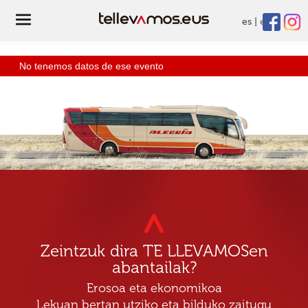
es
eu
No tenemos datos de ese evento
Zeintzuk dira TE LLEVAMOSen
abantailak?
Erosoa eta ekonomikoa
Lekuan bertan utziko eta bilduko zaitugu