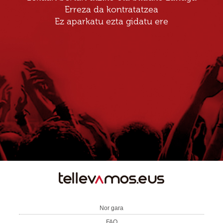
Erreza da kontratatzea
Ez aparkatu ezta gidatu ere
TE
LLEVAMOS
Nor gara
FAQ