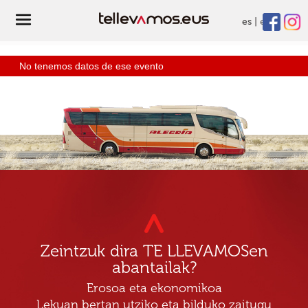
es
eu
No tenemos datos de ese evento
Zeintzuk dira TE LLEVAMOSen
abantailak?
Erosoa eta ekonomikoa
Lekuan bertan utziko eta bilduko zaitugu