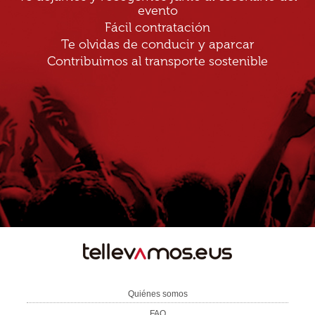
evento
Fácil contratación
Te olvidas de conducir y aparcar
Contribuimos al transporte sostenible
TE
LLEVAMOS
Quiénes somos
FAQ