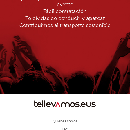
evento
Fácil contratación
Te olvidas de conducir y aparcar
Contribuimos al transporte sostenible
TE
LLEVAMOS
Quiénes somos
FAQ