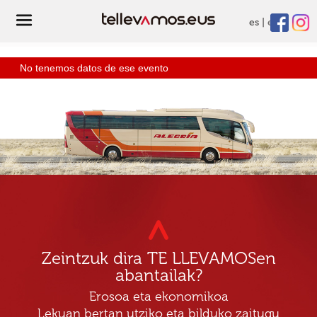
es
eu
No tenemos datos de ese evento
Zeintzuk dira TE LLEVAMOSen
abantailak?
Erosoa eta ekonomikoa
Lekuan bertan utziko eta bilduko zaitugu