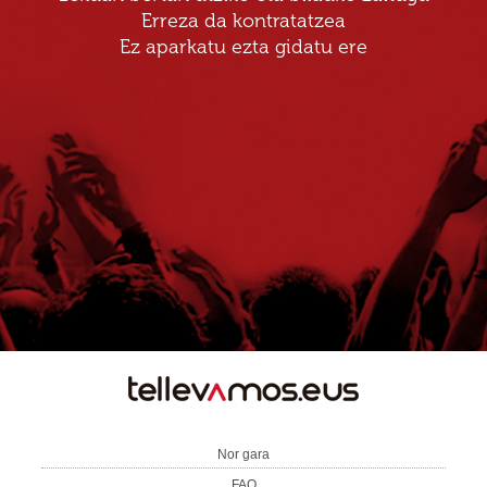
Erreza da kontratatzea
Ez aparkatu ezta gidatu ere
TE
LLEVAMOS
Nor gara
FAQ