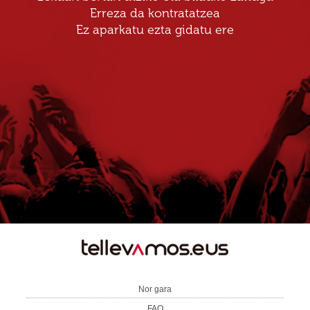
Erreza da kontratatzea
Ez aparkatu ezta gidatu ere
TE
LLEVAMOS
Nor gara
FAQ