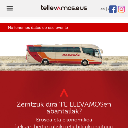
es
eu
No tenemos datos de ese evento
Zeintzuk dira TE LLEVAMOSen
abantailak?
Erosoa eta ekonomikoa
Lekuan bertan utziko eta bilduko zaitugu