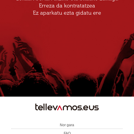
Erreza da kontratatzea
Ez aparkatu ezta gidatu ere
TE
LLEVAMOS
Nor gara
FAQ