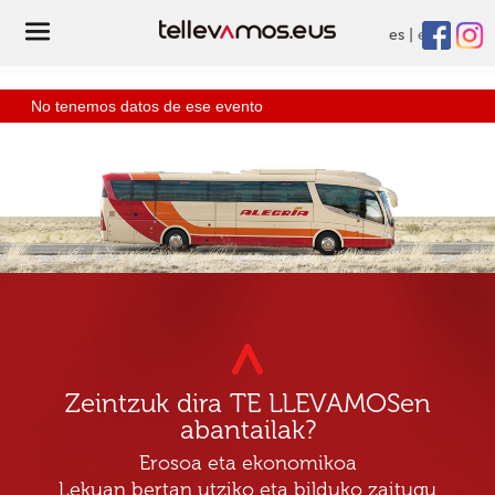
es
eu
No tenemos datos de ese evento
Zeintzuk dira TE LLEVAMOSen
abantailak?
Erosoa eta ekonomikoa
Lekuan bertan utziko eta bilduko zaitugu