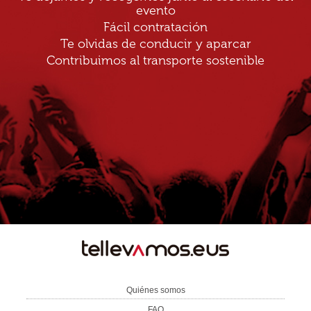
evento
Fácil contratación
Te olvidas de conducir y aparcar
Contribuimos al transporte sostenible
TE
LLEVAMOS
Quiénes somos
FAQ