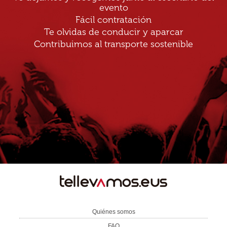
evento
Fácil contratación
Te olvidas de conducir y aparcar
Contribuimos al transporte sostenible
TE
LLEVAMOS
Quiénes somos
FAQ