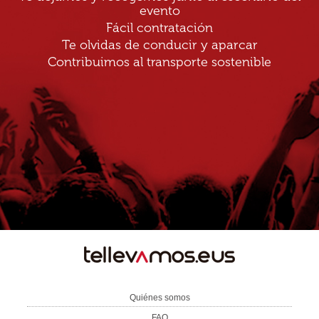
evento
Fácil contratación
Te olvidas de conducir y aparcar
Contribuimos al transporte sostenible
TE
LLEVAMOS
Quiénes somos
FAQ