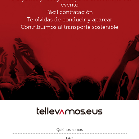
evento
Fácil contratación
Te olvidas de conducir y aparcar
Contribuimos al transporte sostenible
TE
LLEVAMOS
Quiénes somos
FAQ