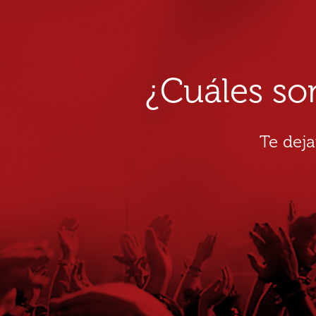
¿Cuáles so
Te dej